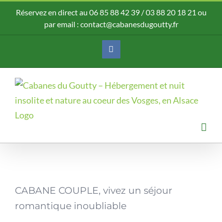
Passer
Réservez en direct au
06 85 88 42 39
/
03 88 20 18 21
ou
au
par email :
contact@cabanesdugoutty.fr
contenu
Facebook
CABANE COUPLE, vivez un séjour
romantique inoubliable