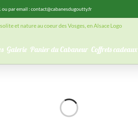
1
ou par email :
contact@cabanesdugoutty.fr
es
Galerie
Panier du Cabaneur
Coffrets cadeaux
Chargement…